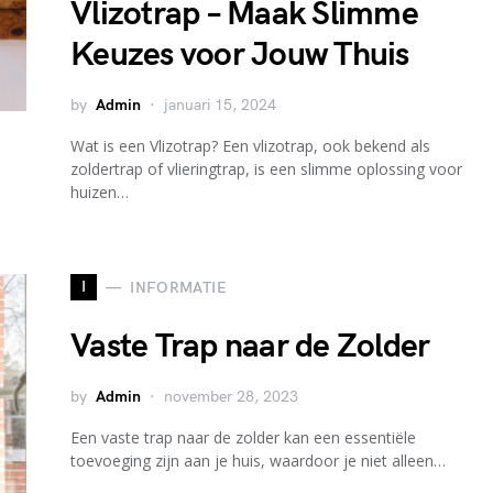
Vlizotrap – Maak Slimme
Keuzes voor Jouw Thuis
by
Admin
januari 15, 2024
Wat is een Vlizotrap? Een vlizotrap, ook bekend als
zoldertrap of vlieringtrap, is een slimme oplossing voor
huizen…
I
INFORMATIE
Vaste Trap naar de Zolder
by
Admin
november 28, 2023
Een vaste trap naar de zolder kan een essentiële
toevoeging zijn aan je huis, waardoor je niet alleen…