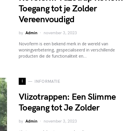
Toegang tot je Zolder
Vereenvoudigd
by
Admin
november 3, 2023
Novoferm is een bekend merk in de wereld van
woningverbetering, gespecialiseerd in verschillende
producten die de functionaliteit en…
I
INFORMATIE
Vlizotrappen: Een Slimme
Toegang tot Je Zolder
by
Admin
november 3, 2023