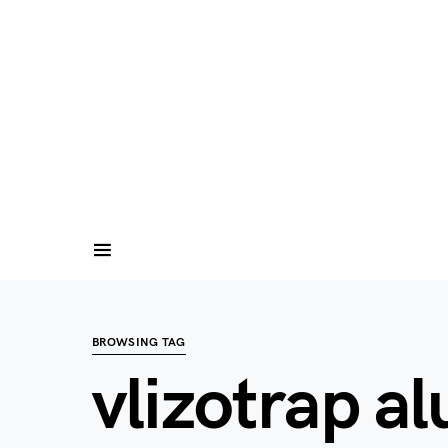
BROWSING TAG
vlizotrap a