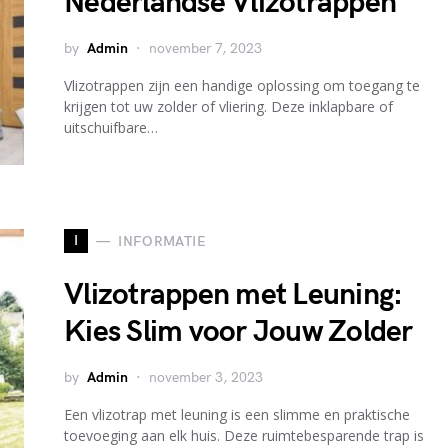
Nederlandse Vlizotrappen
by
Admin
november 7, 2023
Vlizotrappen zijn een handige oplossing om toegang te
krijgen tot uw zolder of vliering. Deze inklapbare of
uitschuifbare…
I
INFORMATIE
Vlizotrappen met Leuning:
Kies Slim voor Jouw Zolder
by
Admin
november 3, 2023
Een vlizotrap met leuning is een slimme en praktische
toevoeging aan elk huis. Deze ruimtebesparende trap is