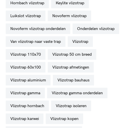
hornbach vlizotrap
keylite vlizotrap
luikslot vlizotrap
novoferm vlizotrap
novoferm vlizotrap onderdelen
onderdelen vlizotrap
van vlizotrap naar vaste trap
vlizotrap
vlizotrap 110x70
vlizotrap 50 cm breed
vlizotrap 60x100
vlizotrap afmetingen
vlizotrap aluminium
vlizotrap bauhaus
vlizotrap gamma
vlizotrap gamma onderdelen
vlizotrap hornbach
vlizotrap isoleren
vlizotrap karwei
vlizotrap kopen